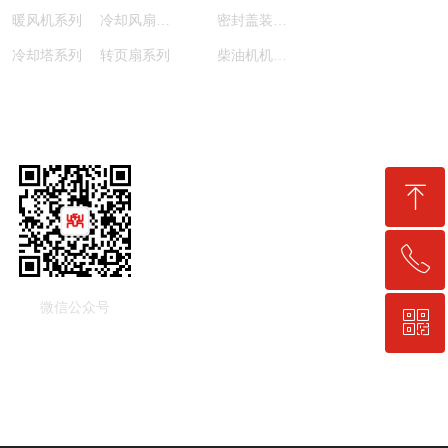
暖风机系列
冷却风扇系列
密封盖装配系列
冷却塔系列
转页扇系列
柴油机机油滤清器系列
关注我们
ꁸ
ꂅ
回到顶部
微信公众号
ꀥ
0411-86883317
微信公众号