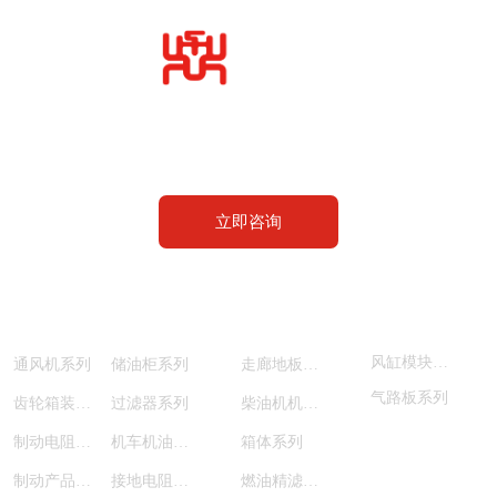
大连鼎力交通轨道设备有限公司
设计、开发、生产、维修
立即咨询
产品中心
风缸模块系列
通风机系列
储油柜系列
走廊地板系列
气路板系列
齿轮箱装配系列
过滤器系列
柴油机机油泵系列
制动电阻装置系列
机车机油泵电机组子列
箱体系列
制动产品系列
接地电阻系列
燃油精滤器系列