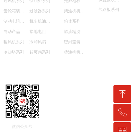
风缸模块系列
通风机系列
储油柜系列
走廊地板系列
气路板系列
齿轮箱装配系列
过滤器系列
柴油机机油泵系列
制动电阻装置系列
机车机油泵电机组子列
箱体系列
制动产品系列
接地电阻系列
燃油精滤器系列
暖风机系列
冷却风扇系列
密封盖装配系列
冷却塔系列
转页扇系列
柴油机机油滤清器系列
关注我们
ꁸ
ꂅ
回到顶部
微信公众号
ꀥ
0411-86883317